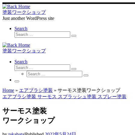
Skip
to
塗装ワークショップ
content
Just another WordPress site
Search
Search
Search
…
塗装ワークショップ
Search
Search
Search
Search
…
Search
…
Menu
Home
»
エアブラシ塗装
»
サーモス塗装ワークショップ
エアブラシ塗装
サーモス
スプラッシュ塗装
スプレー塗装
サーモス塗装
ワークショップ
by
takahata
|
Published
2022年5月24日